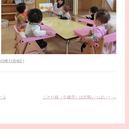
013年11月9日
|
たよ
ことり組（０歳児）は元気いっぱい！
→