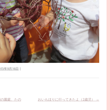
015年9月16日
|
園の園庭、たの
おいもほりに行ってきたよ（2歳児）
→