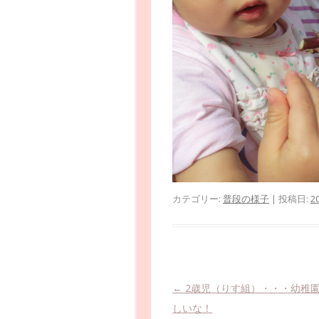
カテゴリー:
普段の様子
| 投稿日:
2
投稿ナビゲーション
←
2歳児（りす組）・・・幼稚
しいな！