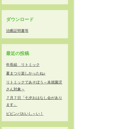
ダウンロード
治癒証明書等
最近の投稿
年長組 リトミック
夏まつり楽しかったね♪
リトミックであそぼう～未就園児
さん対象～
７月７日「七夕おはなし会があり
ます」
ビビンバおいし～い！