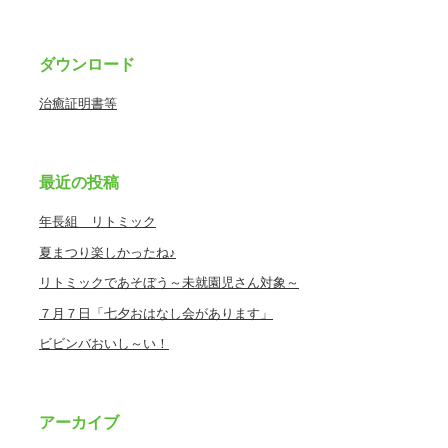
ダウンロード
治癒証明書等
最近の投稿
年長組 リトミック
夏まつり楽しかったね♪
リトミックであそぼう～未就園児さん対象～
７月７日「七夕おはなし会があります」
ビビンバおいし～い！
アーカイブ