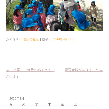
カテゴリー:
普段の生活
| 投稿日:
2014年4月23日
|
投稿ナビゲーション
←
ご入園・ご進級おめでとうご
保育参観がありました
→
ざいます
2026年8月
月
火
水
木
金
土
日