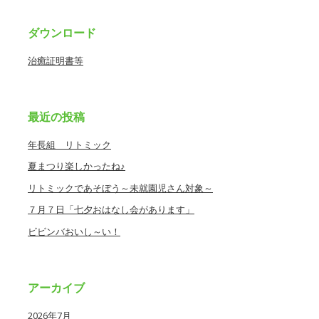
ダウンロード
治癒証明書等
最近の投稿
年長組 リトミック
夏まつり楽しかったね♪
リトミックであそぼう～未就園児さん対象～
７月７日「七夕おはなし会があります」
ビビンバおいし～い！
アーカイブ
2026年7月