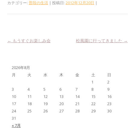
カテゴリー:
普段の生活
| 投稿日:
2012年12月20日
|
投稿ナビゲーション
←
もうすぐお楽しみ会
松風園に行ってきました
→
2026年8月
月
火
水
木
金
土
日
1
2
3
4
5
6
7
8
9
10
11
12
13
14
15
16
17
18
19
20
21
22
23
24
25
26
27
28
29
30
31
« 7月