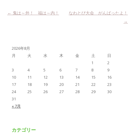
投稿ナビゲーション
←
鬼は～外！ 福は～内！
なわとび大会 がんばったよ！
→
2026年8月
月
火
水
木
金
土
日
1
2
3
4
5
6
7
8
9
10
11
12
13
14
15
16
17
18
19
20
21
22
23
24
25
26
27
28
29
30
31
« 7月
カテゴリー