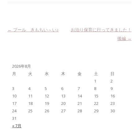
投稿ナビゲーション
←
プール きもちい～い♪
お泊り保育に行ってきました！
後編
→
2026年8月
月
火
水
木
金
土
日
1
2
3
4
5
6
7
8
9
10
11
12
13
14
15
16
17
18
19
20
21
22
23
24
25
26
27
28
29
30
31
« 7月