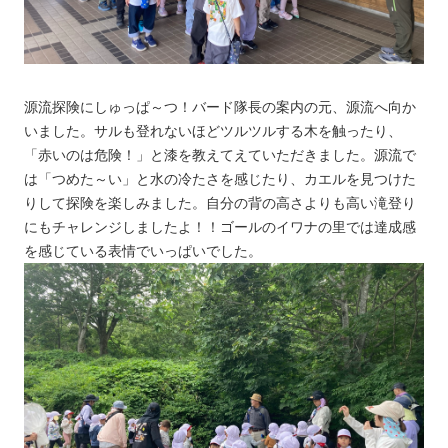
源流探険にしゅっぱ～つ！バード隊長の案内の元、源流へ向か
いました。サルも登れないほどツルツルする木を触ったり、
「赤いのは危険！」と漆を教えてえていただきました。源流で
は「つめた～い」と水の冷たさを感じたり、カエルを見つけた
りして探険を楽しみました。自分の背の高さよりも高い滝登り
にもチャレンジしましたよ！！ゴールのイワナの里では達成感
を感じている表情でいっぱいでした。